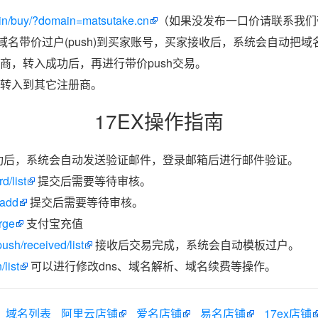
in/buy/?domain=matsutake.cn
（如果没发布一口价请联系我们带
把域名带价过户(push)到买家账号，买家接收后，系统会自动把
商，转入成功后，再进行带价push交易。
转入到其它注册商。
17EX操作指南
功后，系统会自动发送验证邮件，登录邮箱后进行邮件验证。
d/list
提交后需要等待审核。
/add
提交后需要等待审核。
rge
支付宝充值
ush/received/list
接收后交易完成，系统会自动模板过户。
list
可以进行修改dns、域名解析、域名续费等操作。
域名列表
阿里云店铺
爱名店铺
易名店铺
17ex店铺