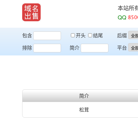
本站所
QQ
包含
开头
结尾
后缀
排除
简介
平台
简介
松茸