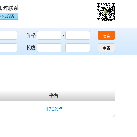
随时联系
价格
-
搜索
长度
-
重置
平台
17EX